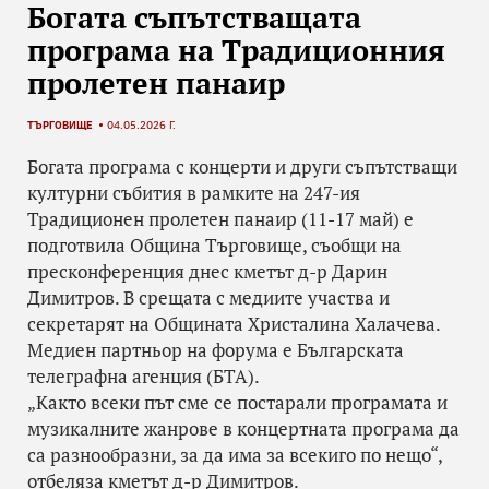
Богата съпътстващата
програма на Традиционния
пролетен панаир
ТЪРГОВИЩЕ
04.05.2026 Г.
Богата програма с концерти и други съпътстващи
културни събития в рамките на 247-ия
Традиционен пролетен панаир (11-17 май) е
подготвила Община Търговище, съобщи на
пресконференция днес кметът д-р Дарин
Димитров. В срещата с медиите участва и
секретарят на Общината Христалина Халачева.
Медиен партньор на форума е Българската
телеграфна агенция (БТА).
„Както всеки път сме се постарали програмата и
музикалните жанрове в концертната програма да
са разнообразни, за да има за всекиго по нещо“,
отбеляза кметът д-р Димитров.