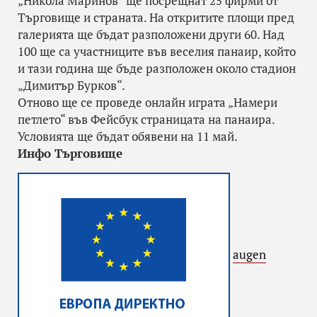
„Никола Маринов“ ще посрещнат 25 фирми от
Търговище и страната. На откритите площи пред
галерията ще бъдат разположени други 60. Над
100 ще са участниците във веселия панаир, който
и тази година ще бъде разположен около стадион
„Димитър Бурков“.
Отново ще се проведе онлайн играта „Намери
петлето“ във Фейсбук страницата на панаира.
Условията ще бъдат обявени на 11 май.
Инфо Търговище
augen