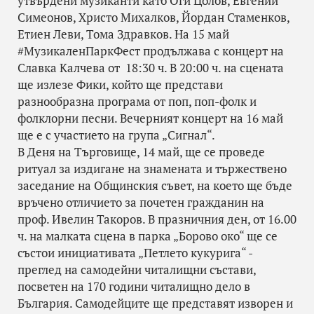
утвърдени музиканти като Оги Цолов, Евгений
Симеонов, Христо Михалков, Йордан Стаменков,
Етиен Леви, Тома Здравков. На 15 май
#МузикаленПаркФест продължава с концерт на
Славка Калчева от 18:30 ч. В 20:00 ч. на сцената
ще излезе Фики, който ще представи
разнообразна програма от поп, поп-фолк и
фолклорни песни. Вечерният концерт на 16 май
ще е с участието на група „Сигнал“.
В Деня на Търговище, 14 май, ще се проведе
ритуал за издигане на знамената и тържествено
заседание на Общинския съвет, на което ще бъде
връчено отличието за почетен гражданин на
проф. Ивелин Такоров. В празничния ден, от 16.00
ч. на малката сцена в парка „Борово око“ ще се
състои инициативата „Петлето кукурига“ -
преглед на самодейни читалищни състави,
посветен на 170 години читалищно дело в
България. Самодейците ще представят изворен и