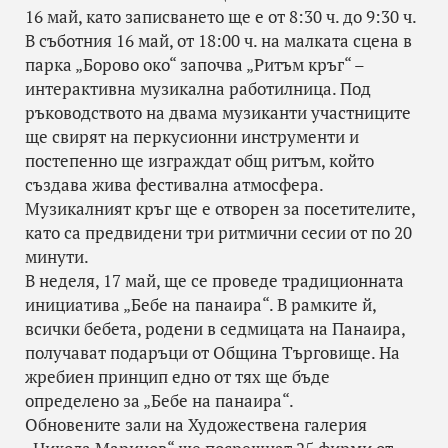
16 май, като записването ще е от 8:30 ч. до 9:30 ч.
В съботния 16 май, от 18:00 ч. на малката сцена в
парка „Борово око“ започва „Ритъм кръг“ –
интерактивна музикална работилница. Под
ръководството на двама музиканти участниците
ще свирят на перкусионни инструменти и
постепенно ще изграждат общ ритъм, който
създава жива фестивална атмосфера.
Музикалният кръг ще е отворен за посетителите,
като са предвидени три ритмични сесии от по 20
минути.
В неделя, 17 май, ще се проведе традиционната
инициатива „Бебе на панаира“. В рамките й,
всички бебета, родени в седмицата на Панаира,
получават подаръци от Община Търговище. На
жребиен принцип едно от тях ще бъде
определено за „Бебе на панаира“.
Обновените зали на Художествена галерия