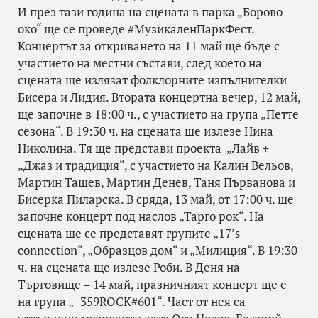
И през тази година на сцената в парка „Борово
око“ ще се проведе #МузикаленПаркФест.
Концертът за откриването на 11 май ще бъде с
участието на местни състави, след което на
сцената ще излязат фолклорните изпълнителки
Бисера и Лидия. Втората концертна вечер, 12 май,
ще започне в 18:00 ч., с участието на група „Петте
сезона“. В 19:30 ч. на сцената ще излезе Нина
Николина. Тя ще представи проекта „Лайв +
„Джаз и традиция“, с участието на Калин Вельов,
Мартин Ташев, Мартин Денев, Таня Първанова и
Бисерка Пиларска. В сряда, 13 май, от 17:00 ч. ще
започне концерт под наслов „Тарго рок“. На
сцената ще се представят групите „17’s
connection“, „Образцов дом“ и „Милиция“. В 19:30
ч. на сцената ще излезе Роби. В Деня на
Търговище – 14 май, празничният концерт ще е
на група „+359ROCK#601“. Част от нея са