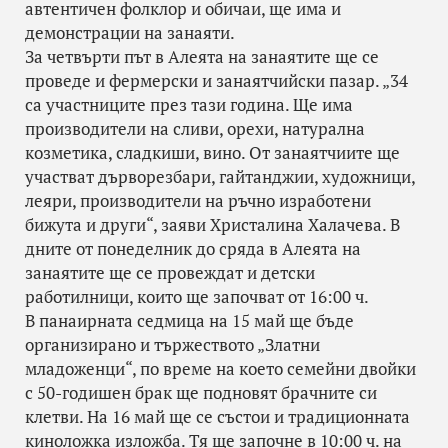
автентичен фолклор и обичаи, ще има и
демонстрации на занаяти.
За четвърти път в Алеята на занаятите ще се
проведе и фермерски и занаятчийски пазар. „34
са участниците през тази година. Ще има
производители на сливи, орехи, натурална
козметика, сладкиши, вино. От занаятчиите ще
участват дърворезбари, гайтанджии, художници,
леяри, производители на ръчно изработени
бижута и други“, заяви Христалина Халачева. В
дните от понеделник до сряда в Алеята на
занаятите ще се провеждат и детски
работилници, които ще започват от 16:00 ч.
В панаирната седмица на 15 май ще бъде
организирано и тържеството „Златни
младоженци“, по време на което семейни двойки
с 50-годишен брак ще подновят брачните си
клетви. На 16 май ще се състои и традиционната
киноложка изложба. Тя ще започне в 10:00 ч. на