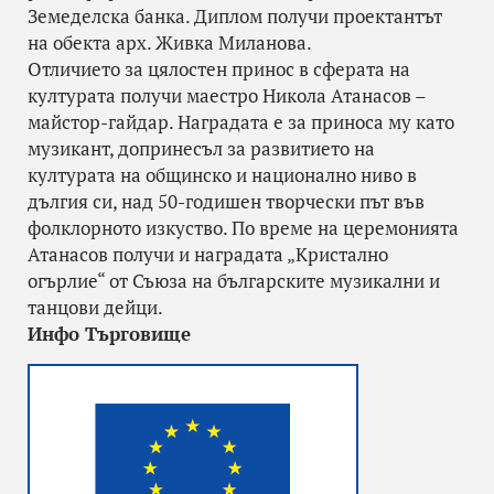
Земеделска банка. Диплом получи проектантът
на обекта арх. Живка Миланова.
Отличието за цялостен принос в сферата на
културата получи маестро Никола Атанасов –
майстор-гайдар. Наградата е за приноса му като
музикант, допринесъл за развитието на
културата на общинско и национално ниво в
дългия си, над 50-годишен творчески път във
фолклорното изкуство. По време на церемонията
Атанасов получи и наградата „Кристално
огърлие“ от Съюза на българските музикални и
танцови дейци.
Инфо Търговище