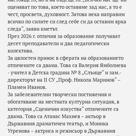
оценяват по това, което оставяме зад нас, а то е
чест, просвета, духовност. Затова нека направим
всичко по силите си след себе си да оставим ярка
следа“, заяви кметът.
През 2026 г. отличия за образование получават
десет преподаватели и два педагогически
колектива.
За цялостен принос в сферата на образованието
отличените са двама. Това са Валерия Ямболиева
- учител в Детска градина № 8 „Слънце“ и зам.-
директорът на II СУ „Проф. Никола Маринов“ –
Пламен Иванов.
За забележителни творчески постижения и
обогатяване на местната културна ситуация, в
категория „Сценични изкуства“ отличените са
двама. Това са Атанас Махнев – актьор в
Държавния драматичен театър, и Моника
Угренова – актриса и режисьор в Държавния