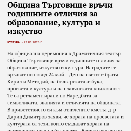
Община Търговище връчи
годишните отличия за
образование, култура и
изкуство
КУЛТУРА
23.05.2026 Г.
На официална церемония в Драматичния театър
Община Търговище връчи годишните отличия за
образование, изкуство и култура. Наградите се
връчват по повод 24 май – Ден на светите братя
Кирил и Методий, на българската азбука,
просвета и култура и на славянската книжовност.
Те са регламентирани по Наредбата за
символиката, званията и отличията на общината.
В приветствието си към отличените кметът д-р
Дарин Димитров заяви, че хората на просветата и
културата са тези, които създават хората на
настоящето, но и на бъдещето. „Всички нас ще ни