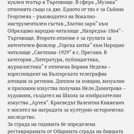
куклен театър в Търговище. В сфера „Музика“
отличията също са две. Едното от тях е за Събина
Георгиева – ръководител на Вокално-
инструментален състав „Златни зари“ към
Образцово народно читалище „Напредък-1864“ -
Търговище. Второто отличие е за групата за
автентичен фолклор „Горска китка“ към Народно
читалище „Светлина-1929“ в с. Пресиян. В
категория „Литература, публицистика,
журналистика“ е отличена Боряна Недева –
кореспондент на Българската телеграфна
агенция за региона. Диплом за изящни, визуални
и приложни изкуства получава Нели Димитрова –
художник, създател на Школа за изобразителни
изкуства „Артея“. Краеведът Валентин Княжевич
е носител на наградата за културно-историческо
наследство.
За сграда на годината бе определена
реставрираната от Общината сграда на бившата