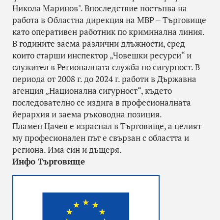
Никола Маринов". Впоследствие постъпва на
работа в Областна дирекция на МВР – Търговище
като оперативен работник по криминална линия.
В годините заема различни длъжности, сред
които старши инспектор „Човешки ресурси“ и
служител в Регионалната служба по сигурност. В
периода от 2008 г. до 2024 г. работи в Държавна
агенция „Национална сигурност“, където
последователно се издига в професионалната
йерархия и заема ръководна позиция.
Пламен Цачев е израснал в Търговище, а целият
му професионален път е свързан с областта и
региона. Има син и дъщеря.
Инфо Търговище