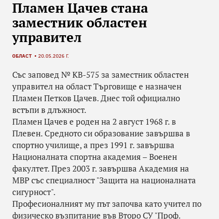
Пламен Цачев стана
заместник областен
управител
ОБЛАСТ
20.05.2026 Г.
Със заповед № КВ-575 за заместник областен
управител на област Търговище е назначен
Пламен Петков Цачев. Днес той официално
встъпи в длъжност.
Пламен Цачев е роден на 2 август 1968 г. в
Плевен. Средното си образование завършва в
спортно училище, а през 1991 г. завършва
Националната спортна академия – Военен
факултет. През 2003 г. завършва Академия на
МВР със специалност "Защита на националната
сигурност".
Професионалният му път започва като учител по
физическо възпитание във Второ СУ "Проф.