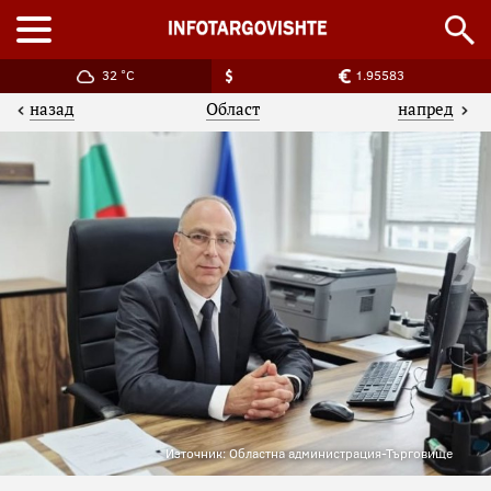
32 °C
1.95583
назад
напред
Област
Източник: Областна администрация-Търговище