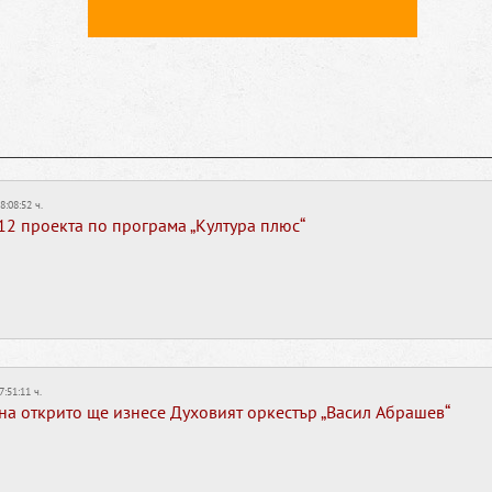
8:08:52 ч.
2 проекта по програма „Култура плюс“
7:51:11 ч.
на открито ще изнесе Духовият оркестър „Васил Абрашев“