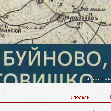
Източник: РИМ-Тъ
Сподели