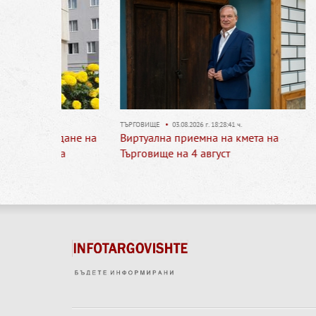
ТЪРГОВИЩЕ
•
03.08.2026 г. 18:28:41 ч.
ТЪРГОВИЩ
ъждане на
Виртуална приемна на кмета на
Община
щина
Търговище на 4 август
повише
опасно