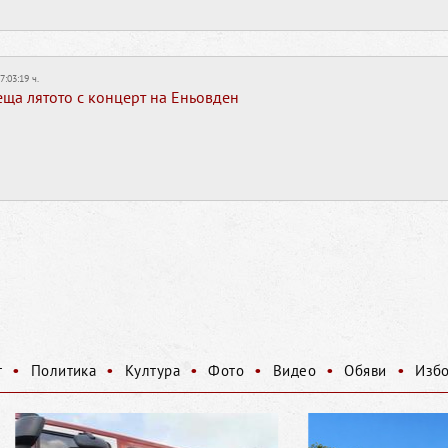
7:03:19 ч.
ща лятото с концерт на Еньовден
•
•
•
•
•
•
т
Политика
Култура
Фото
Видео
Обяви
Изб