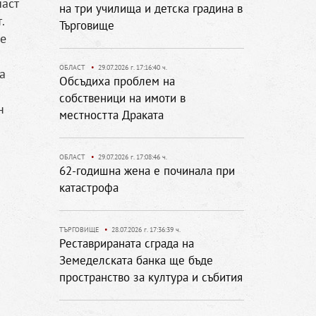
част
на три училища и детска градина в
.
Търговище
 е
ОБЛАСТ
•
29.07.2026 г. 17:16:40 ч.
а
Обсъдиха проблем на
собственици на имоти в
н
местността Драката
ОБЛАСТ
•
29.07.2026 г. 17:08:46 ч.
62-годишна жена е починала при
катастрофа
ТЪРГОВИЩЕ
•
28.07.2026 г. 17:36:39 ч.
Реставрираната сграда на
Земеделската банка ще бъде
пространство за култура и събития