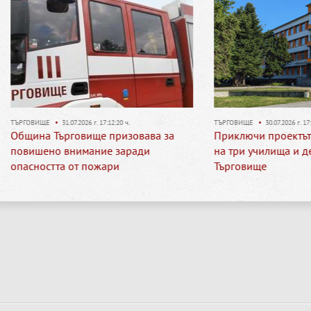
Е
•
31.07.2026 г. 17:12:20 ч.
ТЪРГОВИЩЕ
•
30.07.2026 г. 17:18:18 ч.
 Търговище призовава за
Приключи проектът за обнов
но внимание заради
на три училища и детска гра
стта от пожари
Търговище