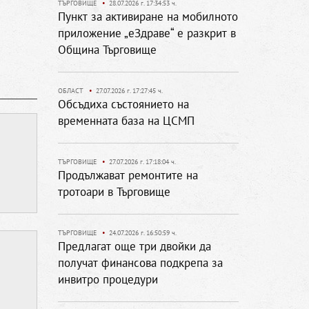
ТЪРГОВИЩЕ
•
28.07.2026 г. 17:34:53 ч.
Пункт за активиране на мобилното
приложение „еЗдраве“ е разкрит в
Община Търговище
ОБЛАСТ
•
27.07.2026 г. 17:27:45 ч.
Обсъдиха състоянието на
временната база на ЦСМП
ТЪРГОВИЩЕ
•
27.07.2026 г. 17:18:04 ч.
Продължават ремонтите на
тротоари в Търговище
ТЪРГОВИЩЕ
•
24.07.2026 г. 16:50:59 ч.
Предлагат още три двойки да
получат финансова подкрепа за
инвитро процедури