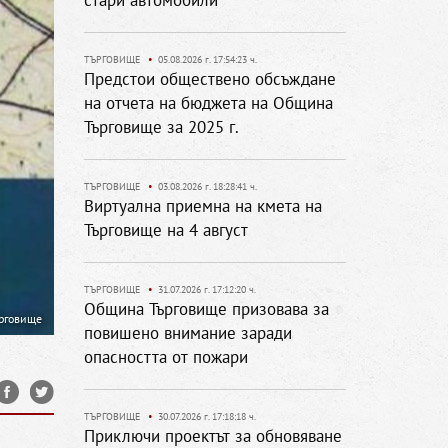
стари автомобили
ТЪРГОВИЩЕ
•
05.08.2026 г. 17:54:23 ч.
Предстои обществено обсъждане
на отчета на бюджета на Община
Търговище за 2025 г.
ТЪРГОВИЩЕ
•
03.08.2026 г. 18:28:41 ч.
Виртуална приемна на кмета на
Търговище на 4 август
ТЪРГОВИЩЕ
•
31.07.2026 г. 17:12:20 ч.
Община Търговище призовава за
рговище
повишено внимание заради
опасността от пожари
ТЪРГОВИЩЕ
•
30.07.2026 г. 17:18:18 ч.
Приключи проектът за обновяване