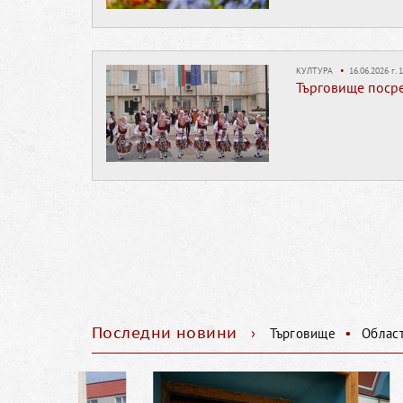
КУЛТУРА
•
16.06.2026 г. 1
Търговище посре
Последни новини
›
•
Търговище
Облас