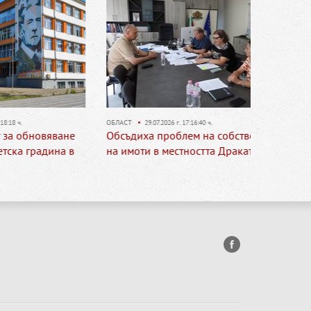
ОБЛАСТ
•
29.07.2026 г. 17:16:40 ч.
ОБЛАСТ
•
29.
яване
Обсъдиха проблем на собственици
62-годиш
дина в
на имоти в местността Драката
катастро