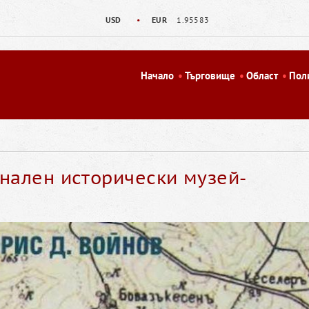
USD
•
EUR
1.95583
Начало
Търговище
Област
Пол
онален исторически музей-