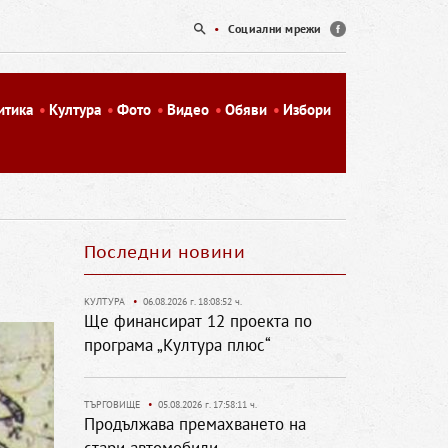
•
Социални мрежи
итика
Култура
Фото
Видео
Обяви
Избори
Последни новини
КУЛТУРА
•
06.08.2026 г. 18:08:52 ч.
Ще финансират 12 проекта по
програма „Култура плюс“
ТЪРГОВИЩЕ
•
05.08.2026 г. 17:58:11 ч.
Продължава премахването на