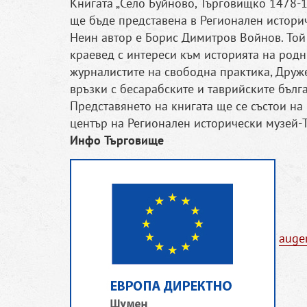
Книгата „Село Буйново, Търговищко 1478-1
ще бъде представена в Регионален историч
Неин автор е Борис Димитров Войнов. Той 
краевед с интереси към историята на родн
журналистите на свободна практика, Друже
връзки с бесарабските и таврийските бълг
Представянето на книгата ще се състои на 
център на Регионален исторически музей-
Инфо Търговище
auge