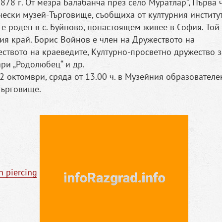
878 г. От мезра Балабанча през село Муратлар“, Първа 
ески музей-Търговище, съобщиха от културния институт
е роден в с. Буйново, понастоящем живее в София. Той
ия край. Борис Войнов е член на Дружеството на
ството на краеведите, Културно-просветно дружество з
ари „Родолюбец“ и др.
2 октомври, сряда от 13.00 ч. в Музейния образователе
Търговище.
n piercing