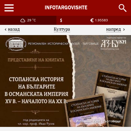
29 °C
1.95583
назад
напред
Култура
Източник: РИМ - Търговище