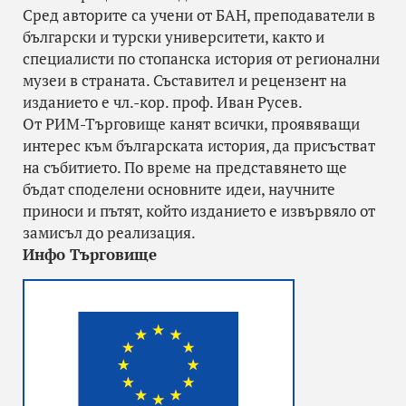
Сред авторите са учени от БАН, преподаватели в
български и турски университети, както и
специалисти по стопанска история от регионални
музеи в страната. Съставител и рецензент на
изданието е чл.-кор. проф. Иван Русев.
От РИМ-Търговище канят всички, проявяващи
интерес към българската история, да присъстват
на събитието. По време на представянето ще
бъдат споделени основните идеи, научните
приноси и пътят, който изданието е извървяло от
замисъл до реализация.
Инфо Търговище