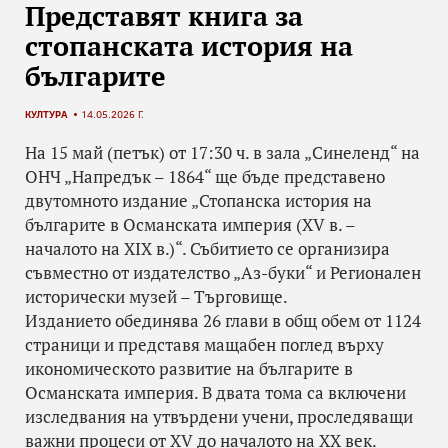
Представят книга за
стопанската история на
българите
КУЛТУРА
14.05.2026 Г.
На 15 май (петък) от 17:30 ч. в зала „Синеленд“ на
ОНЧ „Напредък – 1864“ ще бъде представено
двутомното издание „Стопанска история на
българите в Османската империя (XV в. –
началото на XIX в.)“. Събитието се организира
съвместно от издателство „Аз-буки“ и Регионален
исторически музей – Търговище.
Изданието обединява 26 глави в общ обем от 1124
страници и представя мащабен поглед върху
икономическото развитие на българите в
Османската империя. В двата тома са включени
изследвания на утвърдени учени, проследяващи
важни процеси от XV до началото на XX век.