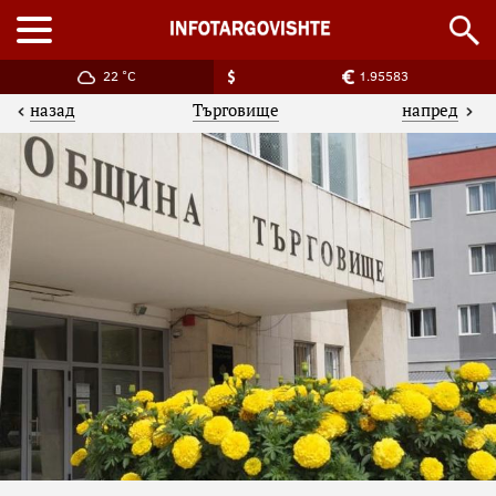
22 °C
1.95583
назад
напред
Търговище