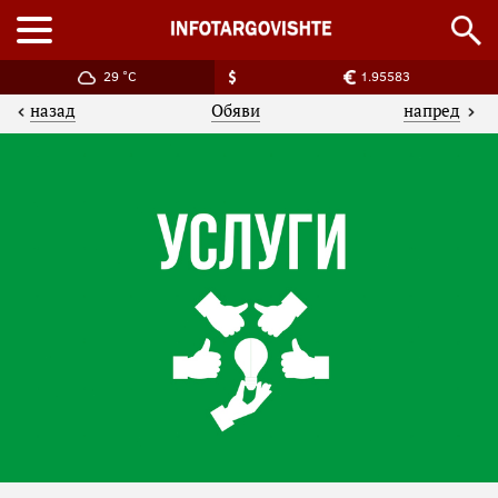
29 °C
1.95583
назад
напред
Обяви